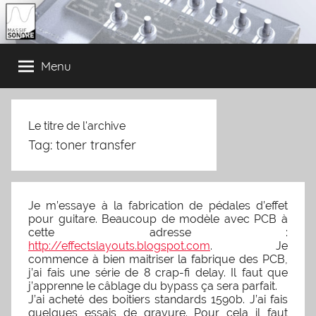
Skip
to
content
Solutions
Massif
pour
Menu
l'exploration
des
sonore
sons
Le titre de l'archive
Tag:
toner transfer
Je m’essaye à la fabrication de pédales d’effet
pour guitare. Beaucoup de modèle avec PCB à
cette adresse :
http://effectslayouts.blogspot.com
. Je
commence à bien maitriser la fabrique des PCB,
j’ai fais une série de 8 crap-fi delay. Il faut que
j’apprenne le câblage du bypass ça sera parfait.
J’ai acheté des boitiers standards 1590b. J’ai fais
quelques essais de gravure. Pour cela il faut