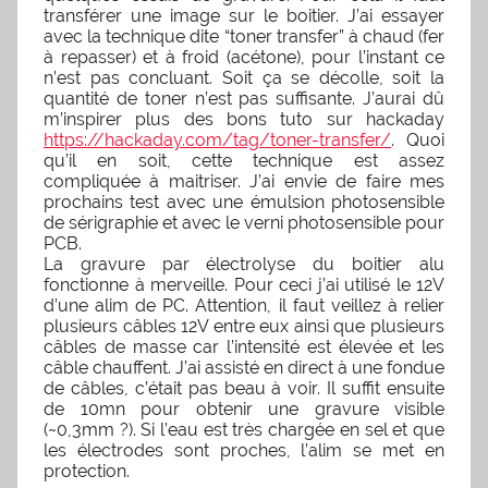
transférer une image sur le boitier. J’ai essayer
avec la technique dite “toner transfer” à chaud (fer
à repasser) et à froid (acétone), pour l’instant ce
n’est pas concluant. Soit ça se décolle, soit la
quantité de toner n’est pas suffisante. J’aurai dû
m’inspirer plus des bons tuto sur hackaday
https://hackaday.com/tag/toner-transfer/
. Quoi
qu’il en soit, cette technique est assez
compliquée à maitriser. J’ai envie de faire mes
prochains test avec une émulsion photosensible
de sérigraphie et avec le verni photosensible pour
PCB.
La gravure par électrolyse du boitier alu
fonctionne à merveille. Pour ceci j’ai utilisé le 12V
d’une alim de PC. Attention, il faut veillez à relier
plusieurs câbles 12V entre eux ainsi que plusieurs
câbles de masse car l’intensité est élevée et les
câble chauffent. J’ai assisté en direct à une fondue
de câbles, c’était pas beau à voir. Il suffit ensuite
de 10mn pour obtenir une gravure visible
(~0,3mm ?). Si l’eau est très chargée en sel et que
les électrodes sont proches, l’alim se met en
protection.